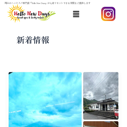
内
岡山のヘッドスパ専門店『Hello New Days』が心身リセットできる空間をご提供します
メ
容
ニ
を
ュ
ス
ー
キ
新着情報
ッ
プ