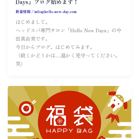
Days』ブログ始めます！
新着情報
/
info@hello-new-day.com
はじめまして。
ヘッドスパ専門サロン「Hello New Days」の中
田真由美です。
今日からブログ、はじめてみます。
（続くかどうかは…温かく見守ってください。
笑）